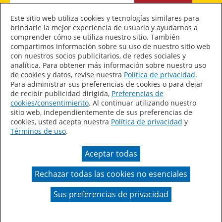
INSCRIPCIÓN
Este sitio web utiliza cookies y tecnologías similares para
brindarle la mejor experiencia de usuario y ayudarnos a
comprender cómo se utiliza nuestro sitio. También
Manténgase conectado
compartimos información sobre su uso de nuestro sitio web
con nuestros socios publicitarios, de redes sociales y
analítica. Para obtener más información sobre nuestro uso
de cookies y datos, revise nuestra
Política de privacidad
.
Para administrar sus preferencias de cookies o para dejar
de recibir publicidad dirigida,
Preferencias de
Declaración de accesibilidad
cookies/consentimiento
. Al continuar utilizando nuestro
sitio web, independientemente de sus preferencias de
Mapa del sitio
cookies, usted acepta nuestra
Política de privacidad
y
Sala de prensa
Términos de uso
.
Términos de uso
Aceptar todas
Política de privacidad
Ley de Cadenas de Suministro de California
Rechazar todas las cookies no esenciales
Sus preferencias de privacidad
Sus preferencias de privacidad
© 2026 Purdy® Company.