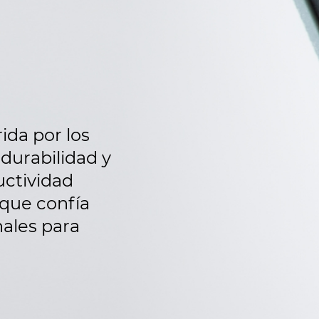
rida por los
 durabilidad y
uctividad
í que confía
nales para