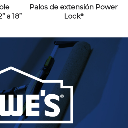
ble
Palos de extensión Power
Ne
” a 18”
Lock®