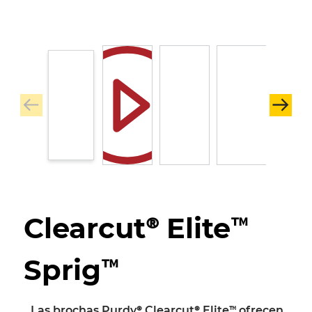
Clearcut® Elite™
Sprig™
Las brochas Purdy® Clearcut® Elite™ ofrecen