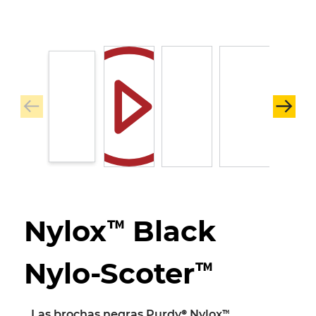
Nylox™ Black
Nylo-Scoter™
Las brochas negras Purdy® Nylox™