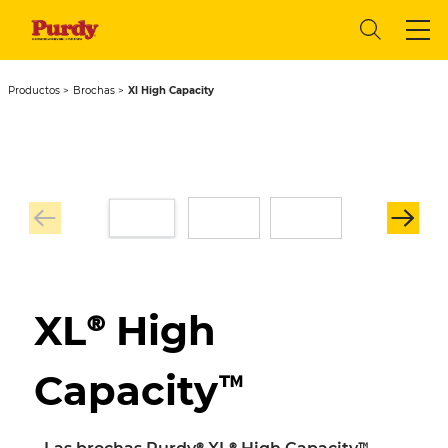
Productos
Brochas
Xl High Capacity
XL® High
Capacity™