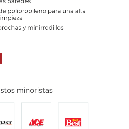
las paredes
e polipropileno para una alta
 limpieza
rochas y minirrodillos
stos minoristas